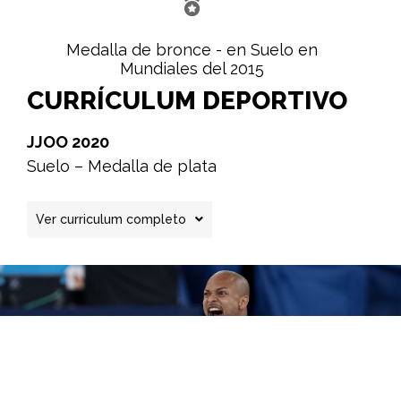
Medalla de bronce - en Suelo en
Mundiales del 2015
CURRÍCULUM DEPORTIVO
JJOO 2020
Suelo – Medalla de plata
RANKING MUNDIAL 2019
Ver curriculum completo
Suelo – Medalla de plata
EUROPEOS 2019
Suelo – 6ª Posición
MUNDIALES 2018
Concurso completo por equipos – 11ª
Posición