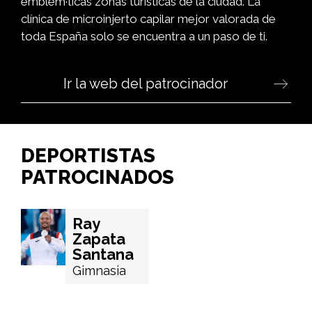
emblem·ticas zonas turísticas de la ciudad. La
clínica de microinjerto capilar mejor valorada de
toda España solo se encuentra a un paso de ti.
Ir la web del patrocinador
DEPORTISTAS
PATROCINADOS
Ray
Zapata
Santana
Gimnasia