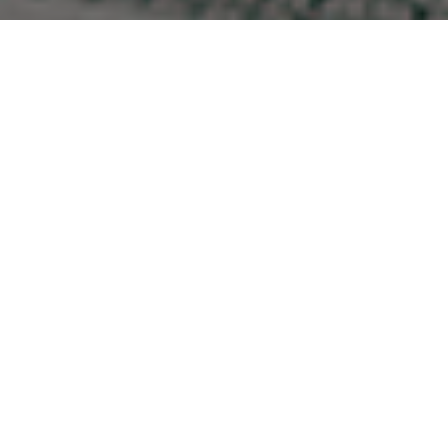
El piragüista español ya forma parte de la
familia JAECOO, quien ya disfruta de un
JAECOO 7 Súper Híbrido Enchufable.
Marcus Cooper tuvo la oportunidad de probar
el JAECOO 7 SHS en el desafío ‘España 1.200
km’, que consistió en recorrer más de 1.200
kilómetros entre Madrid y A Coruña (ida y
vuelta). Los participantes evaluaron la
eficiencia y el confort del modelo
enfrentándose a condiciones climáticas
adversas
El reconocido piragüista y medallista olímpico,
Marcus Cooper, se suma a la familia JAECOO. Este
vínculo destaca valores clave como la excelencia, la
fiabilidad y el esfuerzo continuo, pilares que definen