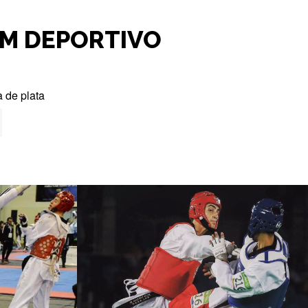
M DEPORTIVO
 de plata
a de bronce
a de oro en Sub 21
ción