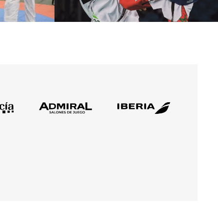
ub 21
nior
ub 21