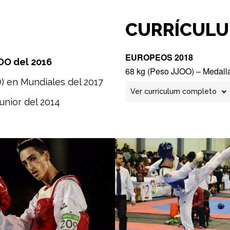
CURRÍCULU
EUROPEOS
2018
JOO del 2016
68 kg (Peso JJOO) – Medalla
) en Mundiales del 2017
MUNDIALES
2017
Ver curriculum completo
unior del 2014
68 kg (Peso JJOO) – Medall
EUROPEOS
2017
68 kg (Peso JJOO) – Medall
JJOO
2016
68 kg (Peso JJOO) – 5ª Posi
EUROPEOS
2016
54 kg – Medalla de plata