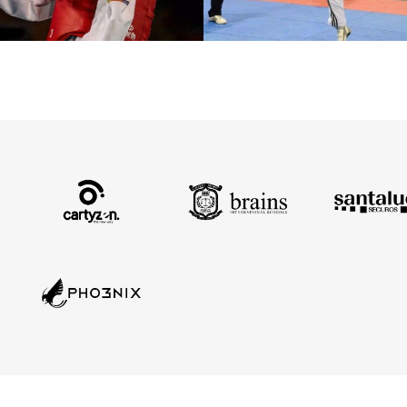
EUROPEOS
2015
54 kg – Medalla de oro en S
MUNDIALES
2014
54 kg – Medalla de oro en Ju
EUROPEOS
2014
54 kg – Medalla de bronce
JJOO JUVENTUD
2014
54 kg – Medalla de oro en S