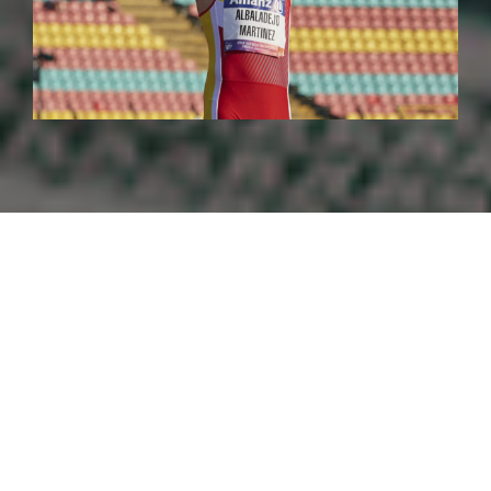
Procter & Gamble
(P&G) fabricante de productos
como Dodot, Fairy o H&S, ha lanzado hoy su
campaña para los
Juegos Olímpicos de Tokio
2020
. La campaña está
inspirada en los
numerosos atletas olímpicos y
paralímpicos
que han dado un paso adelante por
el bien común a través de sus acciones, marcando
una diferencia positiva en sus propias comunidades
y en el mundo.