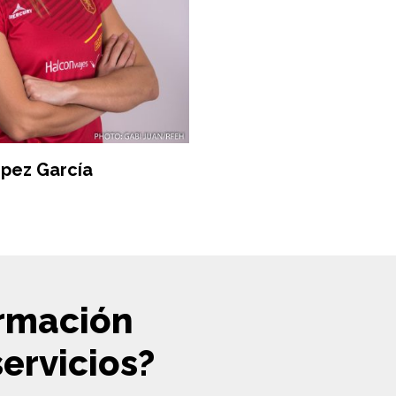
ópez García
ormación
ervicios?