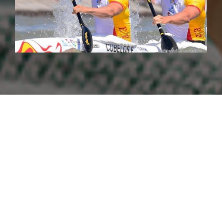
Posiblemente el Equipo Español de Kayak, sea no
sólo el mejor del mundo, sino que dentro de los
deportes olímpicos sea el que más éxitos puede
aportar a nuestro medallero en Tokio 2020.
Un Oro, Tres Platas y Dos Bronces, y 3 de 4
medallas en las pruebas que son olímpicas así lo
demuestra.
Entre ellos uno de los Deportistas GO, más