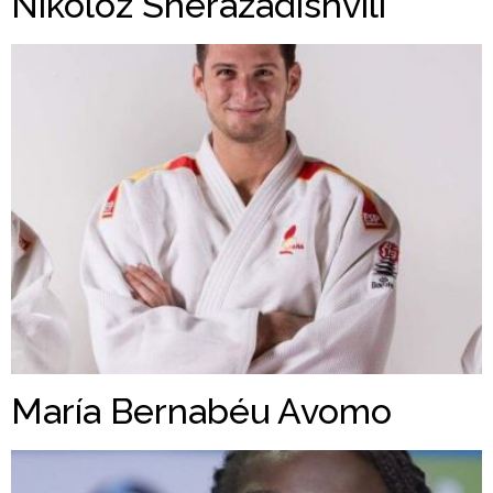
Nikoloz Sherazadishvili
María Bernabéu Avomo